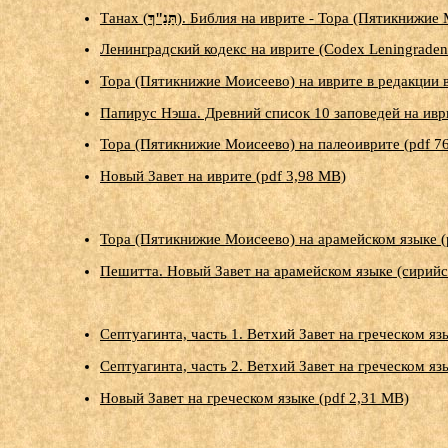
Танах (
תַּנַ"ךְ
). Библия на иврите - Тора (Пятикнижие
Ленинградский кодекс на иврите (Codex Leningraden
Тора (Пятикнижие Моисеево) на иврите в редакции в
Папирус Нэша. Древний список 10 заповедей на ивр
Тора (Пятикнижие Моисеево) на палеоиврите (pdf 7
Новый Завет на иврите (pdf 3,98 MB)
Тора (Пятикнижие Моисеево) на арамейском языке (
Пешитта. Новый Завет на арамейском языке (сирийск
Септуагинта, часть 1. Ветхий Завет на греческом яз
Септуагинта, часть 2. Ветхий Завет на греческом яз
Новый Завет на греческом языке (pdf 2,31 MB)