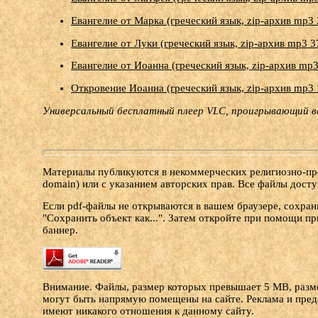
Евангелие от Марка (греческий язык, zip-архив mp3
Евангелие от Луки (греческий язык, zip-архив mp3 
Евангелие от Иоанна (греческий язык, zip-архив mp
Откровение Иоанна (греческий язык, zip-архив mp3
Универсальный бесплатный плеер VLC, проигрывающий 
Материалы публикуются в некоммерческих религиозно-про
domain) или с указанием авторских прав. Все файлы досту
Если pdf-файлы не открываются в вашем браузере, сохран
"Сохранить объект как...". Затем откройте при помощи п
баннер.
Внимание. Файлы, размер которых превышает 5 MB, размещ
могут быть напрямую помещены на сайте. Реклама и пре
имеют никакого отношения к данному сайту.