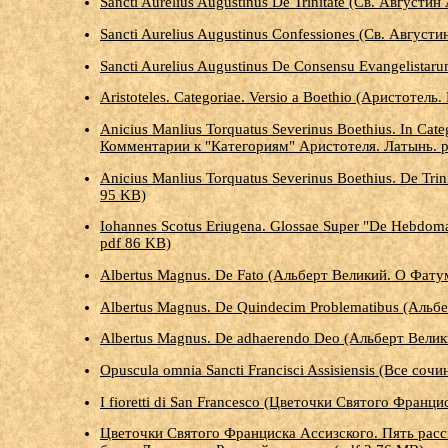
Sancti Aurelius Augustinus De Trinitate (Св. Августи
Sancti Aurelius Augustinus Confessiones (Св. Август
Sancti Aurelius Augustinus De Consensu Evangelista
Aristoteles. Categoriae. Versio a Boethio (Аристотел
Anicius Manlius Torquatus Severinus Boethius. In Ca
Комментарии к "Категориям" Аристотеля. Латынь. p
Anicius Manlius Torquatus Severinus Boethius. De Tr
95 KB)
Iohannes Scotus Eriugena. Glossae Super "De Hebdom
pdf 86 KB)
Albertus Magnus. De Fato (Альберт Великий. О Фату
Albertus Magnus. De Quindecim Problematibus (Альб
Albertus Magnus. De adhaerendo Deo (Альберт Велик
Opuscula omnia Sancti Francisci Assisiensis (Все со
I fioretti di San Francesco (Цветочки Святого Франц
Цветочки Святого Франциска Ассизского. Пять рас