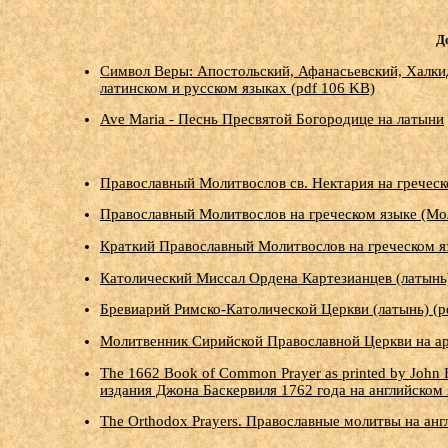
Д
Символ Веры: Апостольский, Афанасьевский, Халки
латинском и русском языках (pdf 106 KB)
Ave Maria - Песнь Пресвятой Богородице на латыни
Православный Молитвослов св. Нектария на греческ
Православный Молитвослов на греческом языке (Мол
Краткий Православный Молитвослов на греческом яз
Католический Миссал Ордена Картезианцев (латынь)
Бревиарий Римско-Католической Церкви (латынь) (p
Молитвенник Сирийской Православной Церкви на ара
The 1662 Book of Common Prayer as printed by John 
издания Джона Баскервиля 1762 года на английском 
The Orthodox Prayers. Православные молитвы на анг