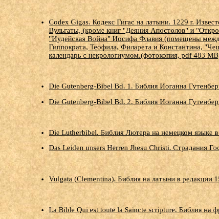
Codex Gigas. Кодекс Гигас на латыни. 1229 г. Извес
Вульгаты, (кроме книг "Деяния Апостолов" и "Откро
"Иудейская Война" Иосифа Флавия (помещены между
Гиппократа, Теофила, Филарета и Константина, "Ч
календарь с некрологиумом.(фотокопия, pdf 483 MB
Die Gutenberg-Bibel Bd. 1. Библия Иоганна Гутенберг
Die Gutenberg-Bibel Bd. 2. Библия Иоганна Гутенберг
Die Lutherbibel. Библия Лютера на немецком языке в
Das Leiden unsers Herren Jhesu Christi. Страдания Г
Vulgata (Clementina). Библия на латыни в редакции 1
La Bible Qui est toute la Saincte scripture. Библия 