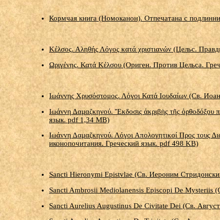
Кормчая книга (Номоканон). Отпечатана с подлинни
Κέλσος. Αληθής Λόγος κατά χριστιανών (Цельс. Прав
Ωριγένης. Κατά Κέλσου (Ориген. Против Цельса. Греч
Ιωάννης Χρυσόστομος. Λόγοι Κατά Ιουδαίων (Св. Иоан
Ιωάννη Δαμαζκηνού. Ἔκδοσις ἀκριβὴς τῆς ὀρθοδόξου 
язык. pdf 1,34 MB)
Ιωάννη Δαμαζκηνού. Λόγοι Απολογητικοί Προς τους Δι
иконопочитания. Греческий язык. pdf 498 KB)
Sancti Hieronymi Epistvlae (Св. Иероним Стридонск
Sancti Ambrosii Mediolanensis Episcopi De Mysterii
Sancti Aurelius Augustinus De Civitate Dei (Св. Авг