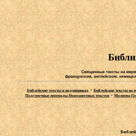
Библи
Священные тексты на иврит
французском, английском, немецко
+
Библейские тексты в подлинниках
Библейские тексты на 
+
Подстрочные переводы Новозаветных текстов
Молитва Го
Библей