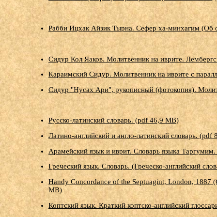
Рабби Ицхак Айзик Тырна. Сефер ха-минхагим (Об 
Сидур Кол Яаков. Молитвенник на иврите. Лембергск
Караимский Сидур. Молитвенник на иврите с паралл
Сидур "Нусах Ари", рукописный (фотокопия). Молит
Русско-латинский словарь. (pdf 46,9 MB)
Латино-английский и англо-латинский словарь. (pdf 
Арамейский язык и иврит. Словарь языка Таргумим. 
Греческий язык. Словарь. (Греческо-английский слов
Handy Concordance of the Septuagint, London, 1887 
MB)
Коптский язык. Краткий коптско-английский глоссари