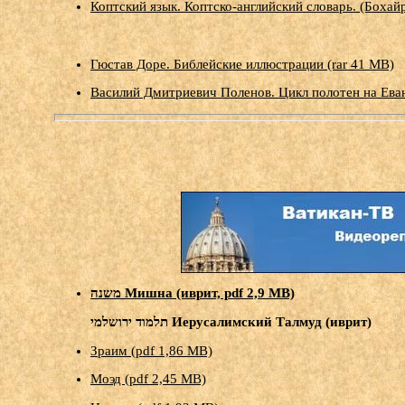
Коптский язык. Коптско-английский словарь. (Бохайр
Гюстав Доре. Библейские иллюстрации (rar 41 MB)
Василий Дмитриевич Поленов. Цикл полотен на Еван
משנה Мишна (иврит, pdf 2,9 MB)
תלמוד ירושלמי Иерусалимский Талмуд (иврит)
Зраим (pdf 1,86 МB)
Моэд (pdf 2,45 МB)