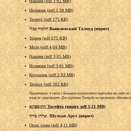
Нашим (pdf 1,92 МB)
Незиким (pdf 1,38 МB)
Теорот (pdf 175 КB)
תלמוד בבלי Вавилонский Талмуд (иврит)
Зраим (pdf 675 KB)
Моэд (pdf 4,04 МB)
Нашим (pdf 3,05 МB)
Незиким (pdf 3,81 МB)
Кодашим (pdf 2,93 МB)
Теорот (pdf 502 КB)
Примечание: в связи с большим количеством переходов на сайт по 
язык не существует. Для изучения Талмуда по-прежнему обязатель
התוספתא Тосефта (иврит, pdf 3,21 MB)
שלחן ערוך‎. Шулхан Арух (иврит)
Орах хаим (pdf 4,11 МB)