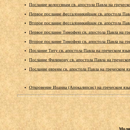
Послание колоссянам св. апостола Павла на гречес
Первое послание фессалоникийцам св. апостола Пав
Второе послание фессалоникийцам св. апостола Пав
Первое послание Тимофею св. апостола Павла на гр
Второе послание Тимофею св. апостола Павла на гр
Послание Титу св. апостола Павла на греческом язы
Послание Филимону св. апостола Павла на греческо
Послание евреям св. апостола Павла на греческом я
Откровение Иоанна (Апокалипсис) на греческом язы
Моли