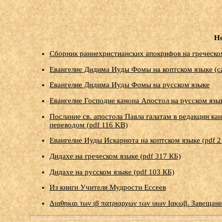
Н
Сборник раннехристианских апокрифов на греческом
Евангелие Дидима Иуды Фомы на коптском языке (с
Евангелие Дидима Иуды Фомы на русском языке
Евангелие Господне канона Апостол на русском язык
Послание св. апостола Павла галатам в редакции ка
переводом (pdf 116 KB)
Евангелие Иуды Искариота на коптском языке (pdf 2
Дидахе на греческом языке (pdf 317 КБ)
Дидахе на русском языке (pdf 103 КБ)
Из книги Учителя Мудрости Ессеев
Διαθηκαι των ιβ πατριαρχων των υιων Ιακωβ. Завещан