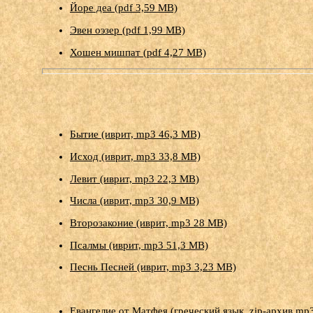
Йоре деа (pdf 3,59 МB)
Эвен оэзер (pdf 1,99 МB)
Хошен мишпат (pdf 4,27 МB)
Бытие (иврит, mp3 46,3 MB)
Исход (иврит, mp3 33,8 MB)
Левит (иврит, mp3 22,3 MB)
Числа (иврит, mp3 30,9 MB)
Второзаконие (иврит, mp3 28 MB)
Псалмы (иврит, mp3 51,3 MB)
Песнь Песней (иврит, mp3 3,23 MB)
Евангелие от Матфея (греческий язык, zip-архив mp