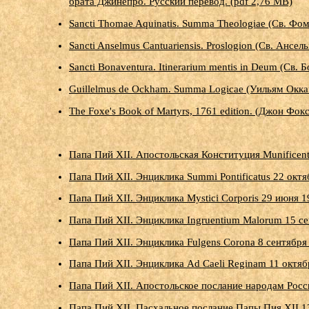
брата Джинепро. Русский перевод. (pdf 2,76 MB)
Sancti Thomae Aquinatis. Summa Theologiae (Св. Фо
Sancti Anselmus Cantuariensis. Proslogion (Св. Анс
Sancti Bonaventura. Itinerarium mentis in Deum (Св.
Guillelmus de Ockham. Summa Logicae (Уильям Окка
The Foxe's Book of Martyrs, 1761 edition. (Джон Фо
Папа Пий XII. Апостольская Конституция Munificenti
Папа Пий XII. Энциклика Summi Pontificatus 22 октя
Папа Пий XII. Энциклика Mystici Corporis 29 июня 1
Папа Пий XII. Энциклика Ingruentium Malorum 15 сен
Папа Пий XII. Энциклика Fulgens Corona 8 сентября 
Папа Пий XII. Энциклика Ad Caeli Reginam 11 октябр
Папа Пий XII. Апостольское послание народам Росси
Папа Пий XII. Пасхальное послание Папы Пия XII 13