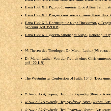
Папа Пий XII. Радиообращение Ecco Alfine Terminata
Папа Пий XII. Рождественское послание Папы Пия XI
Папа Пий XII. Посвящение мира Пречистому Сердцу 
русский, pdf 359 KB)
Папа Пий XII. Десять заповедей мира (Перевод на р
95 Thesen des Theologen Dr. Martin Luther (95 тези
Dr. Martin Luther. Von der Freiheit eines Christen
pdf 122 KB)
The Westminster Confession of Faith. 1646. (Вестмин
Φίλων ο Αλεξανδρεύς. Περὶ τῶν Χερουβίμ (Филон Але
Φίλων ο Αλεξανδρεύς. Περὶ γενέσεως Ἄβελ (Филон Ал
Φίλων ο Αλεξανδρεύς. Περὶ Γιγάντων (Филон Александ