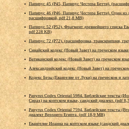
Папирус 45 (P45, Папирус Честера Бетти). (расшифр
Папирус 46 (P46, Папирус Честера Бетти). Один из
расшифровкой, pdf 21,8 МB)
Папирус 52 (P52). Фрагмент древнейшего списка Ев
pdf 228 KB)
Папирус 72 (P72). (расшифровка, транскрипция, гре
Синайский кодекс (Новый Завет) на греческом языке 
Ватиканский кодекс (Новый Завет) на греческом язык
Александрийский кодекс (Новый Завет) на греческом
Кодекс Безы (Евангелие от Луки) на греческом и лат
Papyrus Codex Oriental 5984. Библейские тексты (И
Сирах) на коптском языке, саидский диалект. (pdf 8
Papyrus Codex Oriental 7594. Библейские тексты (Вт
диалект Верхнего Египта. (pdf 18,9 MB)
Евангелие Иоанна на коптском языке (саидский диал